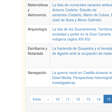
Matemáticas
La lista de numerales canarios atribu
y
Antonio Cedeño: Estudio de
Astronomía
variantes (Cedeño, Marín de Cubas, F
José de Sosa y Abreu Galindo)
Arqueología
La Isla de los Guanartemes. Territorio
sociedad y poder en la Gran Canaria
indígena (siglos XIV-XV)
Escribanía y
La hacienda de Guayedra y el hered
Notariado
de Agaete ante la ocupación de real
Navegación
La guerra naval en Castilla durante la
Edad Media. Perspectivas historiográf
investigadoras
Inicio
«
10
11
12
13
14
15