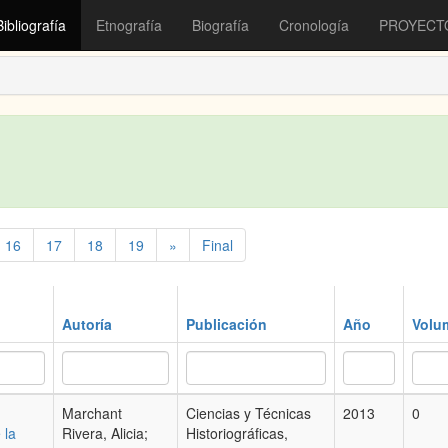
Bibliografía
Etnografía
Biografía
Cronología
PROYECT
16
17
18
19
»
Final
Autoría
Publicación
Año
Volu
Marchant
Ciencias y Técnicas
2013
0
 la
Rivera, Alicia;
Historiográficas,