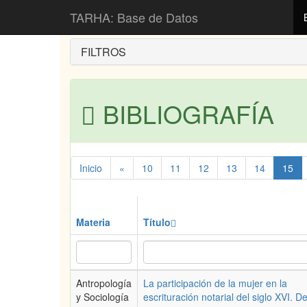
Inicio
Bibliografía
TARHA: Base de Datos
FILTROS
BIBLIOGRAFÍA
Inicio
«
10
11
12
13
14
15
Materia
Título
Antropología
La participación de la mujer en la
y Sociología
escrituración notarial del siglo XVI. De