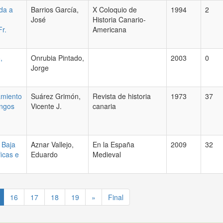
ida a
Barrios García,
X Coloquio de
1994
2
José
Historia Canario-
r.
Americana
,
Onrubia Pintado,
2003
0
Jorge
amiento
Suárez Grimón,
Revista de historia
1973
37
engos
Vicente J.
canaria
 Baja
Aznar Vallejo,
En la España
2009
32
icas e
Eduardo
Medieval
16
17
18
19
»
Final