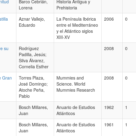
nitud
Barco Cebrián,
Historia Antigua y
Lorena
Prehistoria
tilla
Aznar Vallejo,
La Península Ibérica
2006
0
Eduardo
entre el Mediterráneo
y el Atlántico siglos
XIII-XV
re su
Rodríguez
2008
0
Padilla, Jesús;
Silva Álvarez,
Cornelia Esther
de Gran
Torres Plaza,
Mummies and
2008
0
José Domingo;
Science. World
Atoche Peña,
Mummies Research
Pablo
Bosch Millares,
Anuario de Estudios
1962
1
Juan
Atlánticos
Bosch Millares,
Anuario de Estudios
1961
1
Juan
Atlánticos