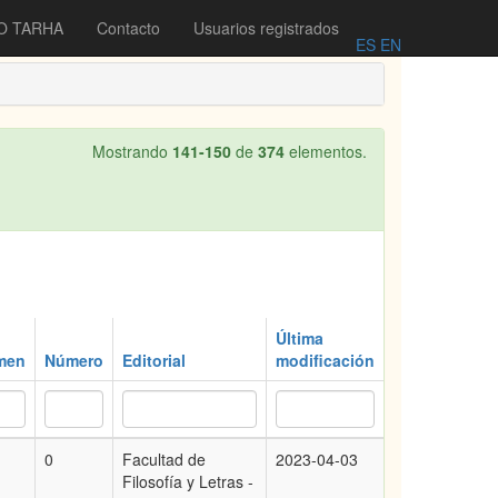
O TARHA
Contacto
Usuarios registrados
ES
EN
Mostrando
141-150
de
374
elementos.
Última
men
Número
Editorial
modificación
0
Facultad de
2023-04-03
Filosofía y Letras -