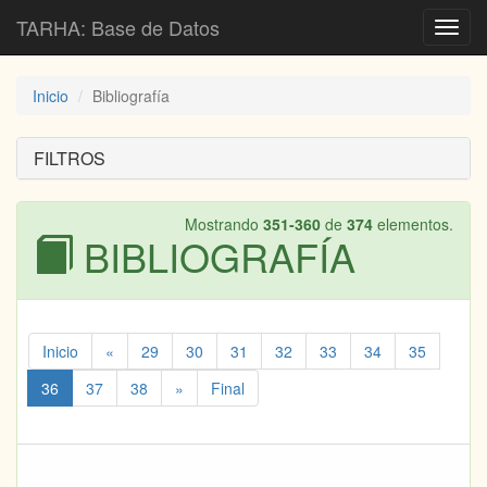
TARHA: Base de Datos
Toggl
navig
Inicio
Bibliografía
FILTROS
Mostrando
351-360
de
374
elementos.
BIBLIOGRAFÍA
Inicio
«
29
30
31
32
33
34
35
36
37
38
»
Final