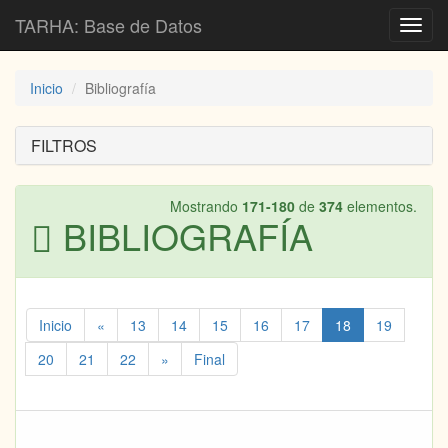
TARHA: Base de Datos
Toggl
navig
Inicio
Bibliografía
FILTROS
Mostrando
171-180
de
374
elementos.
BIBLIOGRAFÍA
Inicio
«
13
14
15
16
17
18
19
20
21
22
»
Final