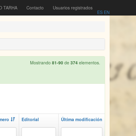
O TARHA
Contacto
Usuarios registrados
ES
EN
Mostrando
81-90
de
374
elementos.
mero
Editorial
Última modificación