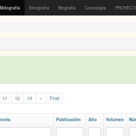
Bibliografía
Etnografía
Biografía
Cronología
PROYECT
11
12
13
»
Final
toría
Publicación
Año
Volumen
Nú