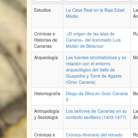
Estudios
La Casa Real en la Baja Edad
La
Media
Án
Crónicas e
«El origen de las islas de
Ru
Historias de
Canaria» del licenciado Luis
Canarias
Melián de Betancor
Arqueología
Las fuentes etnohistóricas y su
Ma
relación con el entorno
arqueológico del Valle de
Guayedra y Torre de Agaete
(Gran Canaria)
Historiografía
Diogo da Silva en Gran Canaria
Bo
II
Antropología
Los señores de Canarias en su
La
y Sociología
contexto sevillano (1403-1477)
Án
Crónicas e
Crónica-itinerario del reinado
Ro