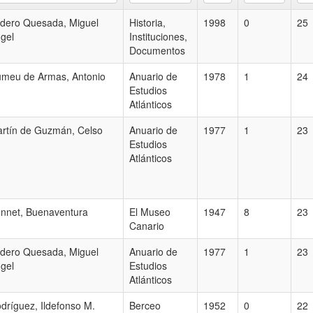
dero Quesada, Miguel
Historia,
1998
0
25
gel
Instituciones,
Documentos
meu de Armas, Antonio
Anuario de
1978
1
24
Estudios
Atlánticos
rtín de Guzmán, Celso
Anuario de
1977
1
23
Estudios
Atlánticos
nnet, Buenaventura
El Museo
1947
8
23
Canario
dero Quesada, Miguel
Anuario de
1977
1
23
gel
Estudios
Atlánticos
dríguez, Ildefonso M.
Berceo
1952
0
22