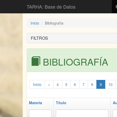
TARHA: Base de Datos
Inicio
Bibliografía
FILTROS
BIBLIOGRAFÍA
Inicio
«
4
5
6
7
8
9
10
Materia
Título
Au