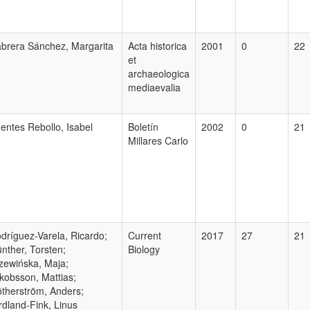
brera Sánchez, Margarita
Acta historica
2001
0
22
et
archaeologica
mediaevalia
entes Rebollo, Isabel
Boletín
2002
0
21
Millares Carlo
dríguez-Varela, Ricardo;
Current
2017
27
21
nther, Torsten;
Biology
zewińska, Maja;
kobsson, Mattias;
therström, Anders;
rdland-Fink, Linus