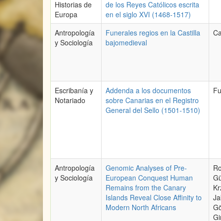
Historias de
de los Reyes Católicos escrita
Europa
en el siglo XVI (1468-1517)
Antropología
Funerales regios en la Castilla
Ca
y Sociología
bajomedieval
Escribanía y
Addenda a los documentos
Fu
Notariado
sobre Canarias en el Registro
General del Sello (1501-1510)
Antropología
Genomic Analyses of Pre-
Ro
y Sociología
European Conquest Human
Gü
Remains from the Canary
Kr
Islands Reveal Close Affinity to
Ja
Modern North Africans
Gö
Gi