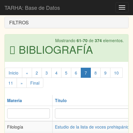
Inicio
Bibliografía
TARHA: Base de Datos
Toggl
navig
FILTROS
Mostrando
61-70
de
374
elementos.
BIBLIOGRAFÍA
Inicio
«
2
3
4
5
6
7
8
9
10
11
»
Final
Materia
Título
Filología
Estudio de la lista de voces prehispánic