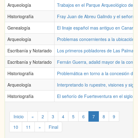
Arqueología
Trabajos en el Parque Arqueológico de la
Historiografía
Fray Juan de Abreu Galindo y el señorío
Genealogía
El linaje español mas antiguo en Canaria
Arqueología
Problemas concernientes a la ubicación d
Escribanía y Notariado
Los primeros pobladores de Las Palmas 
Escribanía y Notariado
Fernán Guerra, adalid mayor de la conqu
Historiografía
Problemática en torno a la concesión de l
Arqueología
Interpretando lo rupestre, visiones y sig
Historiografía
El señorío de Fuerteventura en el siglo X
Inicio
«
2
3
4
5
6
7
8
9
10
11
»
Final