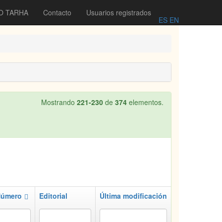
O TARHA
Contacto
Usuarios registrados
ES
EN
Mostrando
221-230
de
374
elementos.
úmero
Editorial
Última modificación