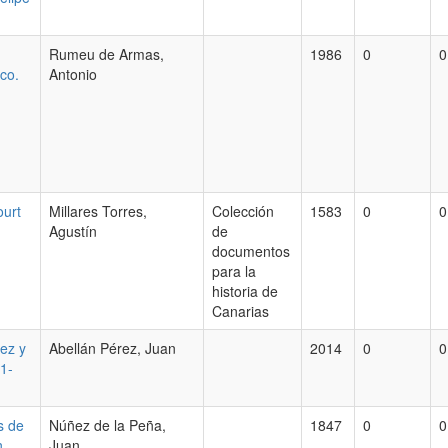
Rumeu de Armas,
1986
0
0
ico.
Antonio
ourt
Millares Torres,
Colección
1583
0
0
Agustín
de
documentos
para la
historia de
Canarias
ez y
Abellán Pérez, Juan
2014
0
0
71-
s de
Núñez de la Peña,
1847
0
0
n
Juan