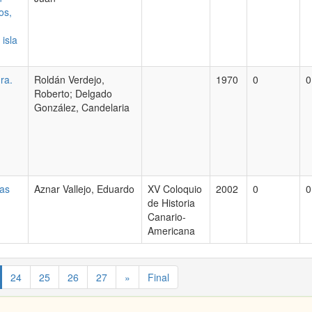
os,
isla
ra.
Roldán Verdejo,
1970
0
0
Roberto; Delgado
González, Candelaria
ias
Aznar Vallejo, Eduardo
XV Coloquio
2002
0
0
de Historia
Canario-
Americana
24
25
26
27
»
Final