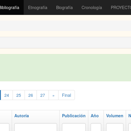
Bibliografía
Etnografía
Biografía
Cronología
PROYECT
24
25
26
27
»
Final
Autoría
Publicación
Año
Volumen
N