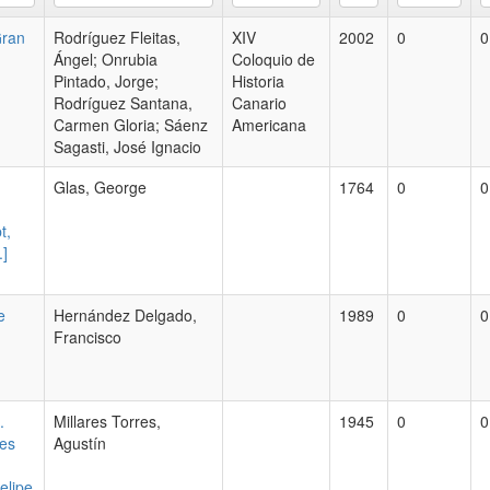
Gran
Rodríguez Fleitas,
XIV
2002
0
0
Ángel; Onrubia
Coloquio de
Pintado, Jorge;
Historia
Rodríguez Santana,
Canario
Carmen Gloria; Sáenz
Americana
Sagasti, José Ignacio
Glas, George
1764
0
0
t,
.]
e
Hernández Delgado,
1989
0
0
Francisco
.
Millares Torres,
1945
0
0
nes
Agustín
elipe