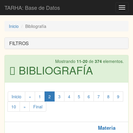
TARHA: Base de Datos
Toggl
navig
Inicio
Bibliografía
FILTROS
Mostrando
11-20
de
374
elementos.
BIBLIOGRAFÍA
Inicio
«
1
2
3
4
5
6
7
8
9
10
»
Final
Materia