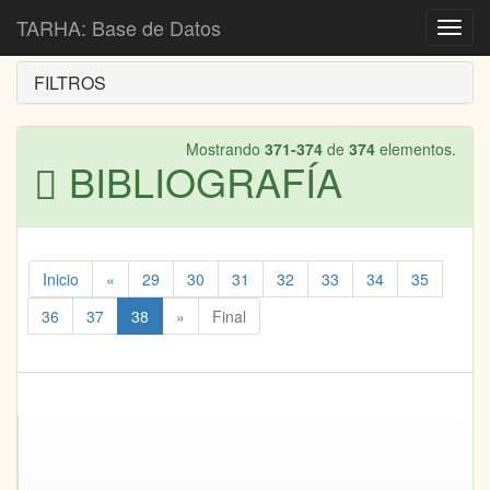
Inicio
Bibliografía
TARHA: Base de Datos
Toggl
navig
FILTROS
Mostrando
371-374
de
374
elementos.
BIBLIOGRAFÍA
Inicio
«
29
30
31
32
33
34
35
36
37
38
»
Final