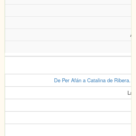
Ar
De Per Afán a Catalina de Ribera. Si
Lad