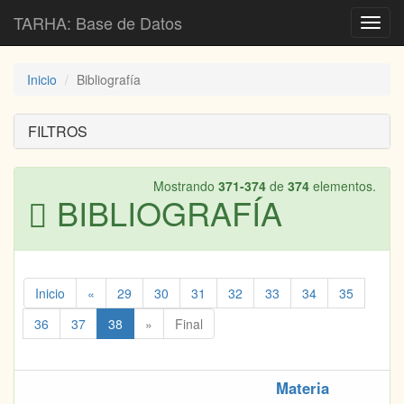
TARHA: Base de Datos
Toggl
navig
Inicio
Bibliografía
FILTROS
Mostrando
371-374
de
374
elementos.
BIBLIOGRAFÍA
Inicio
«
29
30
31
32
33
34
35
36
37
38
»
Final
Materia