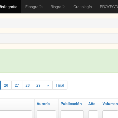
Bibliografía
Etnografía
Biografía
Cronología
PROYECT
26
27
28
29
»
Final
Autoría
Publicación
Año
Volumen