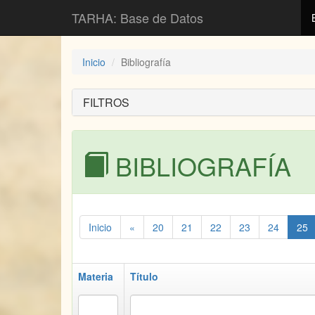
TARHA: Base de Datos
Inicio
Bibliografía
FILTROS
BIBLIOGRAFÍA
Inicio
«
20
21
22
23
24
25
Materia
Título