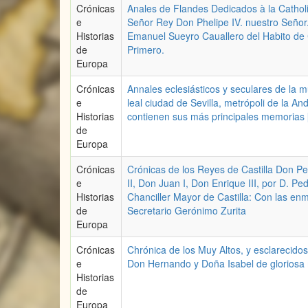
Crónicas
Anales de Flandes Dedicados à la Cathol
e
Señor Rey Don Phelipe IV. nuestro Seño
Historias
Emanuel Sueyro Cauallero del Habito de 
de
Primero.
Europa
Crónicas
Annales eclesiásticos y seculares de la 
e
leal ciudad de Sevilla, metrópoli de la An
Historias
contienen sus más principales memorias [.
de
Europa
Crónicas
Crónicas de los Reyes de Castilla Don P
e
II, Don Juan I, Don Enrique III, por D. P
Historias
Chanciller Mayor de Castilla: Con las en
de
Secretario Gerónimo Zurita
Europa
Crónicas
Chrónica de los Muy Altos, y esclarecido
e
Don Hernando y Doña Isabel de gloriosa 
Historias
de
Europa