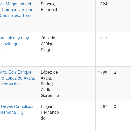
ica Magestad del
Sueyro,
1624
1
r. Compuestos por
Emanuel
Christo, &c. Tomo
muy noble, y muy
Ortiz de
1677
1
daluzía, que
Zúñiga,
..]
Diego
edro, Don Enrique
López de
1780
2
edro López de Ayala,
Ayala,
miendas del
Pedro;
Zurita,
Gerónimo
s Reyes Cathólicos
Pulgar,
1567
0
memoria [...]
Hernando
del