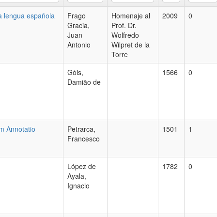
la lengua española
Frago
Homenaje al
2009
0
Gracia,
Prof. Dr.
Juan
Wolfredo
Antonio
Wilpret de la
Torre
Góis,
1566
0
Damião de
m Annotatio
Petrarca,
1501
1
Francesco
López de
1782
0
Ayala,
Ignacio