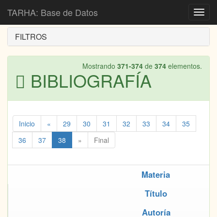
Inicio
Bibliografía
TARHA: Base de Datos
Toggl
navig
FILTROS
Mostrando
371-374
de
374
elementos.
BIBLIOGRAFÍA
Inicio
«
29
30
31
32
33
34
35
36
37
38
»
Final
Materia
Título
Autoría