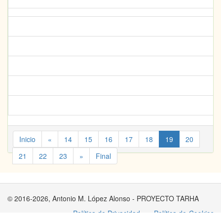
Inicio
«
14
15
16
17
18
19
20
21
22
23
»
Final
© 2016-2026, Antonio M. López Alonso - PROYECTO TARHA
Política de Privacidad
Política de
Cookies