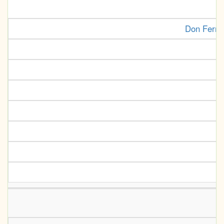
Don Ferna