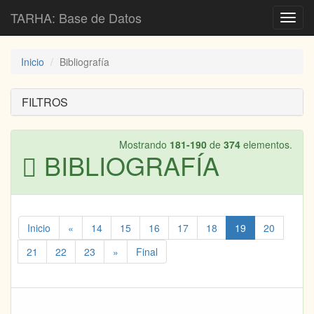
TARHA: Base de Datos
Toggl
navig
Inicio
Bibliografía
FILTROS
Mostrando
181-190
de
374
elementos.
BIBLIOGRAFÍA
Inicio
«
14
15
16
17
18
19
20
21
22
23
»
Final