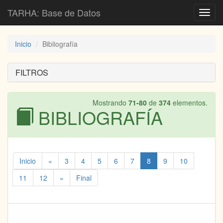
TARHA: Base de Datos
Toggl
navig
Inicio
Bibliografía
FILTROS
Mostrando
71-80
de
374
elementos.
BIBLIOGRAFÍA
Inicio
«
3
4
5
6
7
8
9
10
11
12
»
Final