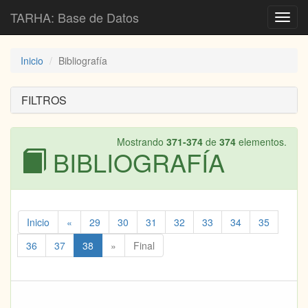
TARHA: Base de Datos
Toggl
navig
Inicio
Bibliografía
FILTROS
Mostrando
371-374
de
374
elementos.
BIBLIOGRAFÍA
Inicio
«
29
30
31
32
33
34
35
36
37
38
»
Final