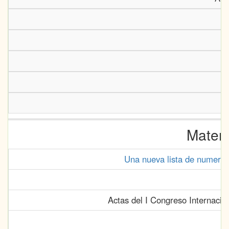
Matem
Una nueva lista de numeral
Actas del I Congreso Internacio