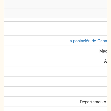
La población de Canarias
Macía
Anu
Departamento de