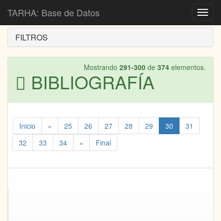
Inicio
Bibliografía
TARHA: Base de Datos
Toggl
navig
FILTROS
Mostrando
291-300
de
374
elementos.
BIBLIOGRAFÍA
Inicio
«
25
26
27
28
29
30
31
32
33
34
»
Final