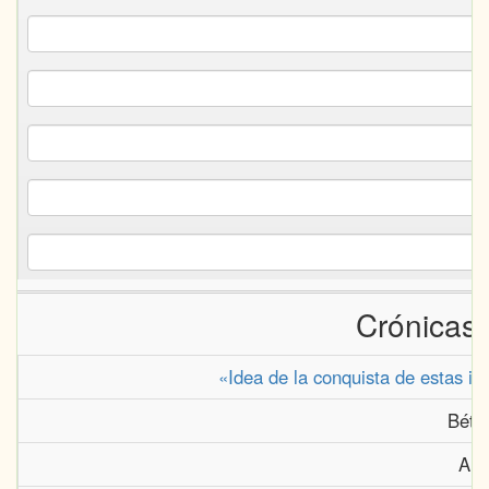
Crónicas 
«Idea de la conquista de estas is
Béth
Anu