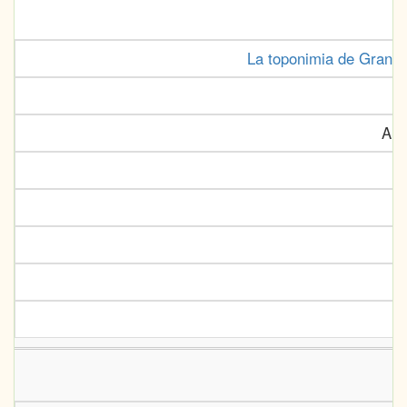
La toponimia de Gran C
Anu