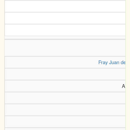
U
Fray Juan de A
R
Anu