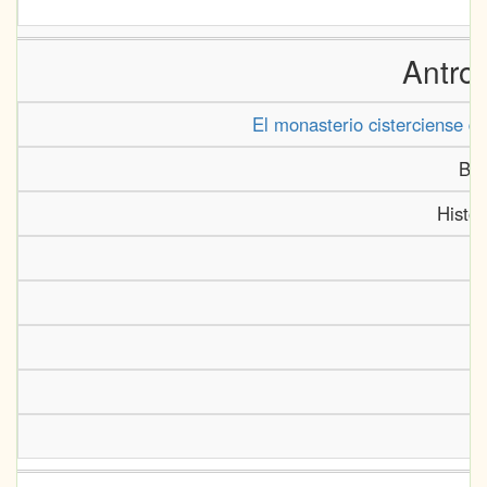
Antrop
El monasterio cisterciense de
Bor
Histor