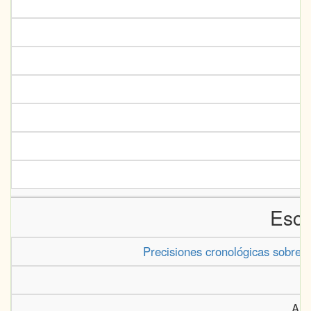
U
Escr
Precisiones cronológicas sobre 
Anu