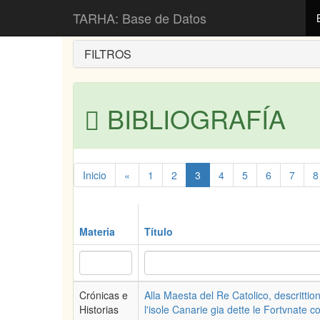
Inicio
Bibliografía
TARHA: Base de Datos
FILTROS
BIBLIOGRAFÍA
Inicio
«
1
2
3
4
5
6
7
8
Materia
Título
Crónicas e
Alla Maesta del Re Catolico, descrittion
Historias
l'isole Canarie gia dette le Fortvnate co