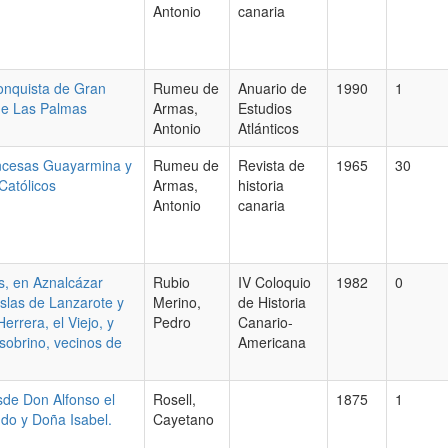
Antonio
canaria
onquista de Gran
Rumeu de
Anuario de
1990
1
de Las Palmas
Armas,
Estudios
Antonio
Atlánticos
ncesas Guayarmina y
Rumeu de
Revista de
1965
30
Católicos
Armas,
historia
Antonio
canaria
s, en Aznalcázar
Rubio
IV Coloquio
1982
0
 islas de Lanzarote y
Merino,
de Historia
rrera, el Viejo, y
Pedro
Canario-
sobrino, vecinos de
Americana
esde Don Alfonso el
Rosell,
1875
1
ndo y Doña Isabel.
Cayetano