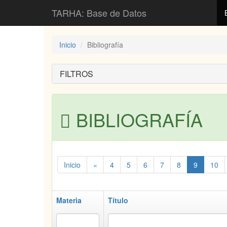
TARHA: Base de Datos
Inicio
Bibliografía
FILTROS
BIBLIOGRAFÍA
Inicio
«
4
5
6
7
8
9
10
Materia
Título