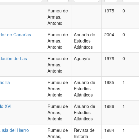
Rumeu de
1975
0
Armas,
Antonio
ador de Canarias
Rumeu de
Anuario de
2004
0
Armas,
Estudios
Antonio
Atlánticos
ndación de Las
Rumeu de
Aguayro
1976
0
Armas,
Antonio
dilla
Rumeu de
Anuario de
1985
1
Armas,
Estudios
Antonio
Atlánticos
lo XVI
Rumeu de
Anuario de
1986
1
Armas,
Estudios
Antonio
Atlánticos
isla del Hierro
Rumeu de
Revista de
1984
1
Armas,
historia