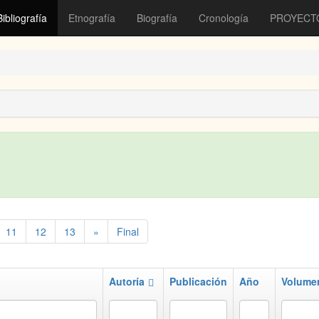
Bibliografía
Etnografía
Biografía
Cronología
PROYECT
11
12
13
»
Final
Autoría
Publicación
Año
Volume