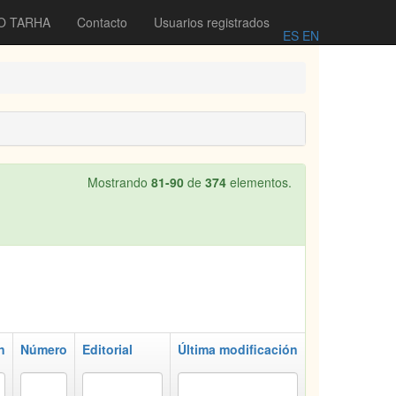
O TARHA
Contacto
Usuarios registrados
ES
EN
Mostrando
81-90
de
374
elementos.
n
Número
Editorial
Última modificación