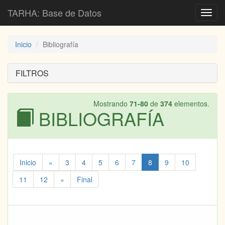
TARHA: Base de Datos
Toggl
navig
Inicio
Bibliografía
FILTROS
Mostrando
71-80
de
374
elementos.
BIBLIOGRAFÍA
Inicio
«
3
4
5
6
7
8
9
10
11
12
»
Final