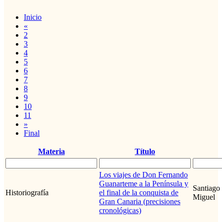
Inicio
«
2
3
4
5
6
7
8
9
10
11
»
Final
Materia
Título
Los viajes de Don Fernando
Guanarteme a la Península y
Santiago
Historiografía
el final de la conquista de
Miguel
Gran Canaria (precisiones
cronológicas)