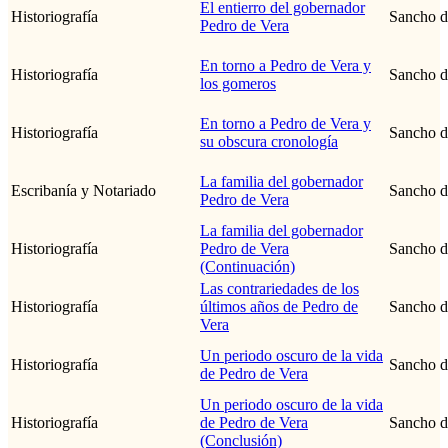
El entierro del gobernador
Historiografía
Sancho d
Pedro de Vera
En torno a Pedro de Vera y
Historiografía
Sancho d
los gomeros
En torno a Pedro de Vera y
Historiografía
Sancho d
su obscura cronología
La familia del gobernador
Escribanía y Notariado
Sancho d
Pedro de Vera
La familia del gobernador
Historiografía
Pedro de Vera
Sancho d
(Continuación)
Las contrariedades de los
Historiografía
últimos años de Pedro de
Sancho d
Vera
Un periodo oscuro de la vida
Historiografía
Sancho d
de Pedro de Vera
Un periodo oscuro de la vida
Historiografía
de Pedro de Vera
Sancho d
(Conclusión)