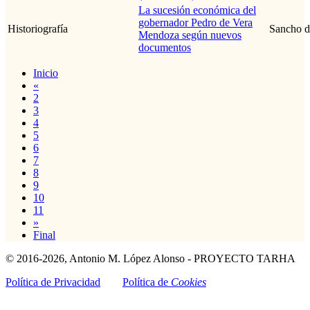
La sucesión económica del
gobernador Pedro de Vera
Historiografía
Sancho d
Mendoza según nuevos
documentos
Inicio
«
2
3
4
5
6
7
8
9
10
11
»
Final
© 2016-2026, Antonio M. López Alonso - PROYECTO TARHA
Política de Privacidad
Política de
Cookies