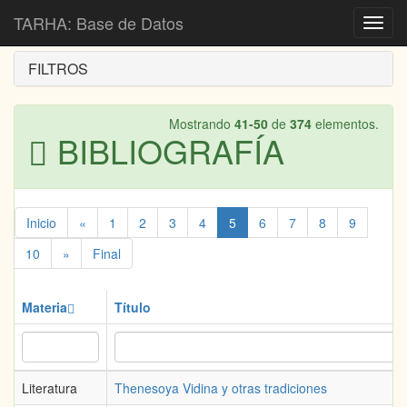
Inicio
Bibliografía
TARHA: Base de Datos
Toggl
navig
FILTROS
Mostrando
41-50
de
374
elementos.
BIBLIOGRAFÍA
Inicio
«
1
2
3
4
5
6
7
8
9
10
»
Final
Materia
Título
Literatura
Thenesoya Vidina y otras tradiciones