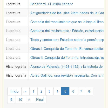
Literatura
Benartemi. El último canario
Literatura
Antigüedades de las Islas Afortunadas de la Gran C
Literatura
Comedia del receuimiento que se le hiço al Ilmo.
Literatura
Comedia del recibimiento : Edición, introducción
Literatura
Texto y contextos : Estudios sobre la poesía españ
Literatura
Obras I. Conquista de Tenerife. En verso suelto y 
Literatura
Obras II. Conquista de Tenerife. Introducción, not
Historiografía
Alonso de Palencia (1423-1492) y la historia de C
Historiografía
Abreu Galindo: una revisión necesaria. Con la trans
Inicio
«
1
2
3
4
5
6
7
8
9
10
»
Final