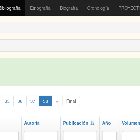
Bibliografía
Etnografía
Biografía
Cronología
PROYECT
35
36
37
38
»
Final
Autoría
Publicación
Año
Volume