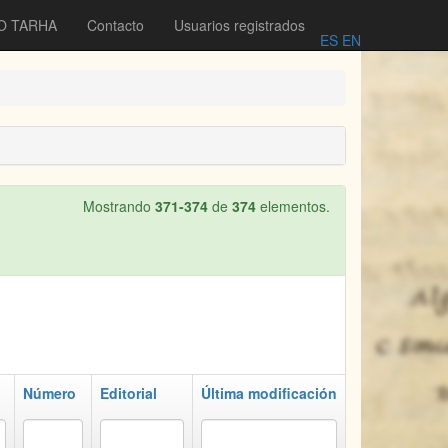
O TARHA
Contacto
Usuarios registrados
ES
EN
Mostrando
371-374
de
374
elementos.
n
Número
Editorial
Última modificación