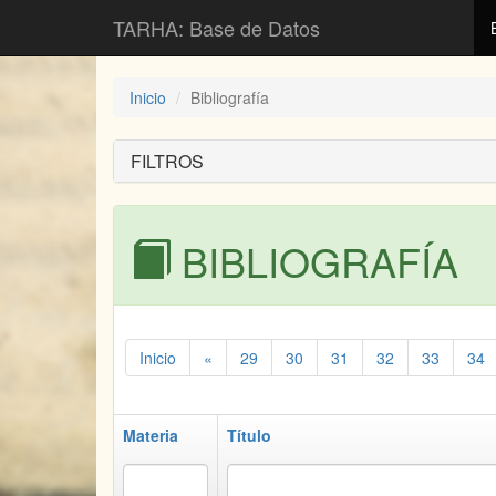
TARHA: Base de Datos
Inicio
Bibliografía
FILTROS
BIBLIOGRAFÍA
Inicio
«
29
30
31
32
33
34
Materia
Título