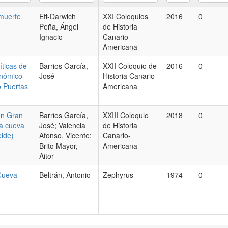
 muerte
Eff-Darwich
XXI Coloquios
2016
0
Peña, Ángel
de Historia
Ignacio
Canario-
Americana
íticas de
Barrios García,
XXII Coloquio de
2016
0
onómico
José
Historia Canario-
o Puertas
Americana
en Gran
Barrios García,
XXIII Coloquio
2018
0
la cueva
José; Valencia
de Historia
elde)
Afonso, Vicente;
Canario-
Brito Mayor,
Americana
Aitor
 Cueva
Beltrán, Antonio
Zephyrus
1974
0