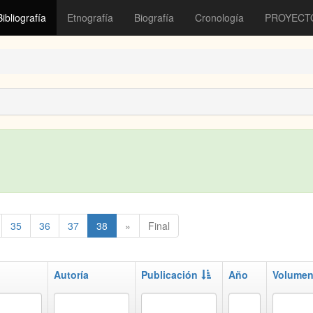
Bibliografía
Etnografía
Biografía
Cronología
PROYECT
35
36
37
38
»
Final
Autoría
Publicación
Año
Volume