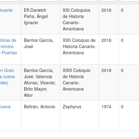
 muerte
Eff-Darwich
XXI Coloquios
2016
0
Peña, Ángel
de Historia
Ignacio
Canario-
Americana
íticas de
Barrios García,
XXII Coloquio de
2016
0
onómico
José
Historia Canario-
o Puertas
Americana
en Gran
Barrios García,
XXIII Coloquio
2018
0
la cueva
José; Valencia
de Historia
elde)
Afonso, Vicente;
Canario-
Brito Mayor,
Americana
Aitor
 Cueva
Beltrán, Antonio
Zephyrus
1974
0