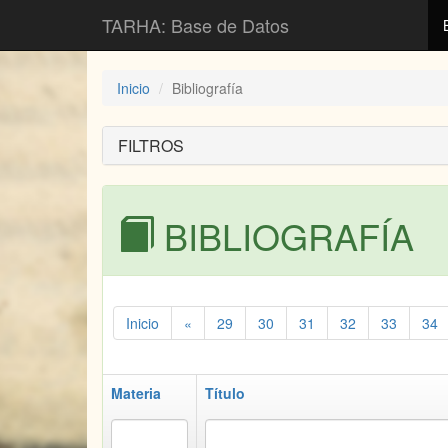
TARHA: Base de Datos
Inicio
Bibliografía
FILTROS
BIBLIOGRAFÍA
Inicio
«
29
30
31
32
33
34
Materia
Título