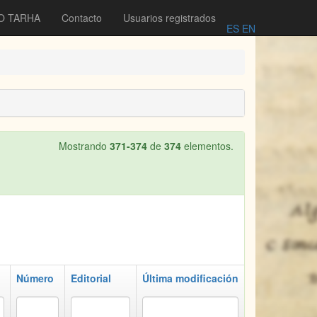
O TARHA
Contacto
Usuarios registrados
ES
EN
Mostrando
371-374
de
374
elementos.
n
Número
Editorial
Última modificación