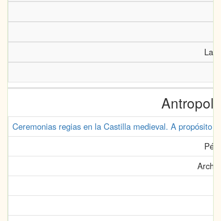
La C
Antropolo
Ceremonias regias en la Castilla medieval. A propósito d
Pére
Archiv