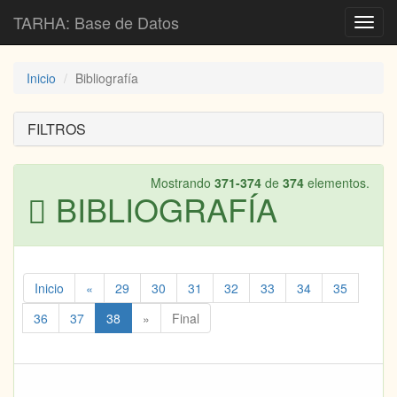
TARHA: Base de Datos
Toggl
navig
Inicio
Bibliografía
FILTROS
Mostrando
371-374
de
374
elementos.
BIBLIOGRAFÍA
Inicio
«
29
30
31
32
33
34
35
36
37
38
»
Final