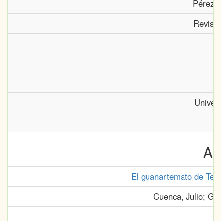
Pérez S
Revista
Univer
Ar
El guanartemato de Telde
Cuenca, Julio; Gar