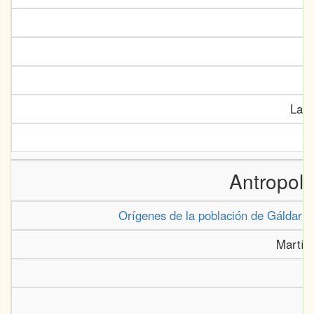
La C
Antropolo
Orígenes de la población de Gáldar 
Martín