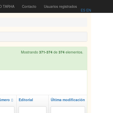
O TARHA
Contacto
Usuarios registrados
ES
EN
Mostrando
371-374
de
374
elementos.
úmero
Editorial
Última modificación