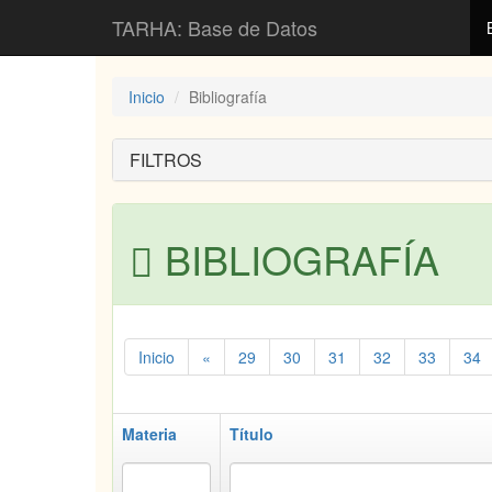
TARHA: Base de Datos
Inicio
Bibliografía
FILTROS
BIBLIOGRAFÍA
Inicio
«
29
30
31
32
33
34
Materia
Título