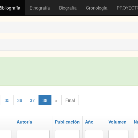
Bibliografía
Etnografía
Biografía
Cronología
PROYECT
35
36
37
38
»
Final
Autoría
Publicación
Año
Volumen
N