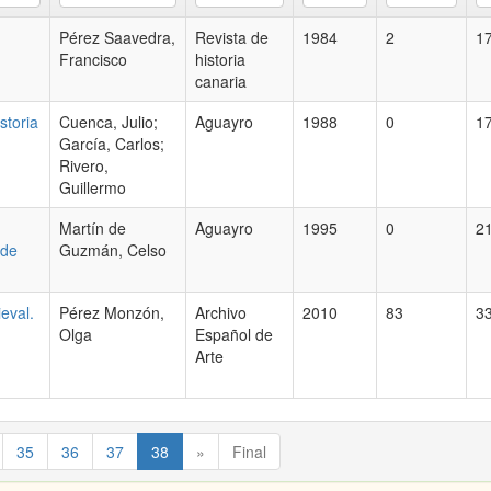
Pérez Saavedra,
Revista de
1984
2
1
Francisco
historia
canaria
storia
Cuenca, Julio;
Aguayro
1988
0
1
García, Carlos;
Rivero,
Guillermo
Martín de
Aguayro
1995
0
2
 de
Guzmán, Celso
eval.
Pérez Monzón,
Archivo
2010
83
3
Olga
Español de
Arte
35
36
37
38
»
Final