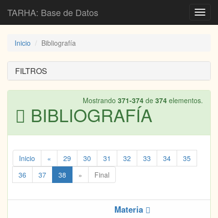
TARHA: Base de Datos
Toggl
navig
Inicio
Bibliografía
FILTROS
Mostrando
371-374
de
374
elementos.
BIBLIOGRAFÍA
Inicio
«
29
30
31
32
33
34
35
36
37
38
»
Final
Materia