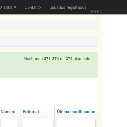
O TARHA
Contacto
Usuarios registrados
ES
EN
Mostrando
371-374
de
374
elementos.
Número
Editorial
Última modificación