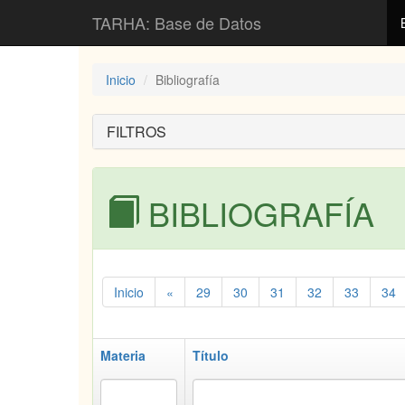
TARHA: Base de Datos
Inicio
Bibliografía
FILTROS
BIBLIOGRAFÍA
Inicio
«
29
30
31
32
33
34
Materia
Título