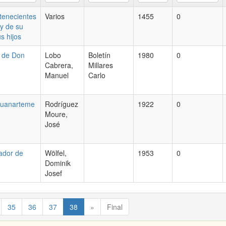
rtenecientes
Varios
1455
0
 y de su
s hijos
a de Don
Lobo
Boletín
1980
0
Cabrera,
Millares
Manuel
Carlo
Guanarteme
Rodríguez
1922
0
Moure,
José
tador de
Wölfel,
1953
0
Dominik
Josef
35
36
37
38
»
Final