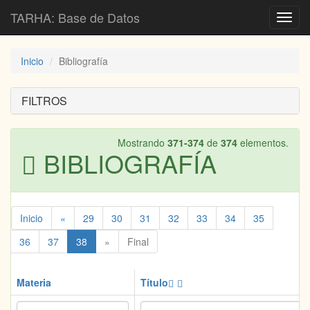
TARHA: Base de Datos
Toggl
navig
Inicio
Bibliografía
FILTROS
Mostrando
371-374
de
374
elementos.
BIBLIOGRAFÍA
Inicio
«
29
30
31
32
33
34
35
36
37
38
»
Final
Materia
Título