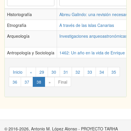
Historiografía
Abreu Galindo: una revisión necesaria. 
Etnografía
A través de las islas Canarias
Arqueología
Investigaciones arqueoastronómicas en
Antropología y Sociología
1462: Un año en la vida de Enrique IV, 
Inicio
«
29
30
31
32
33
34
35
36
37
38
»
Final
© 2016-2026, Antonio M. López Alonso - PROYECTO TARHA