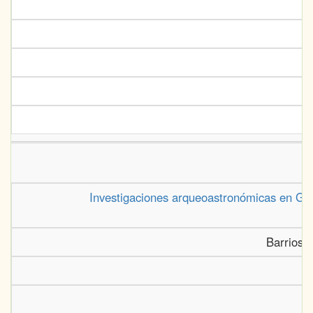
Investigaciones arqueoastronómicas en Gran
Barrios G