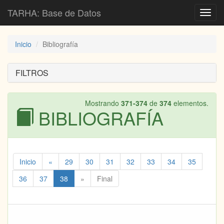
TARHA: Base de Datos
Toggl
navig
Inicio
Bibliografía
FILTROS
Mostrando
371-374
de
374
elementos.
BIBLIOGRAFÍA
Inicio
«
29
30
31
32
33
34
35
36
37
38
»
Final