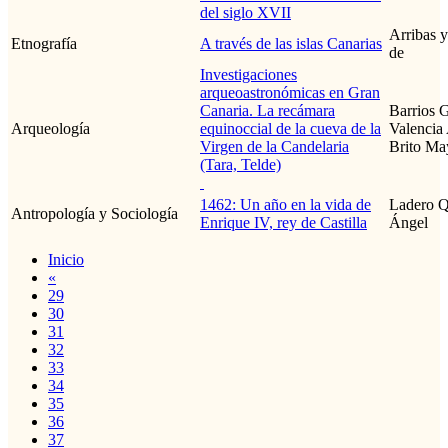
del siglo XVII
Arribas 
Etnografía
A través de las islas Canarias
de
Investigaciones
arqueoastronómicas en Gran
Canaria. La recámara
Barrios G
Arqueología
equinoccial de la cueva de la
Valencia
Virgen de la Candelaria
Brito May
(Tara, Telde)
1462: Un año en la vida de
Ladero Q
Antropología y Sociología
Enrique IV, rey de Castilla
Ángel
Inicio
«
29
30
31
32
33
34
35
36
37