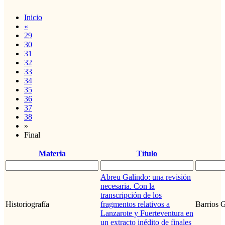
Inicio
«
29
30
31
32
33
34
35
36
37
38
»
Final
Materia
Título
Abreu Galindo: una revisión
necesaria. Con la
transcripción de los
Historiografía
fragmentos relativos a
Barrios G
Lanzarote y Fuerteventura en
un extracto inédito de finales