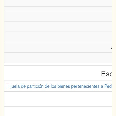
Ar
Escr
Hijuela de partición de los bienes pertenecientes a Pedr