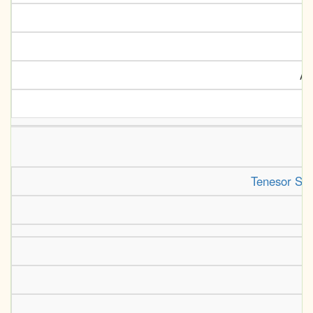
Ar
Tenesor Se