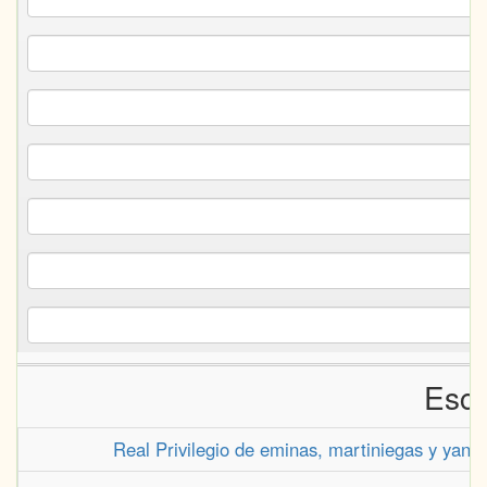
Escr
Real Privilegio de eminas, martiniegas y yanta