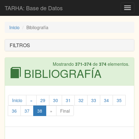
TARHA: Base de Datos
Toggl
navig
Inicio
Bibliografía
FILTROS
Mostrando
371-374
de
374
elementos.
BIBLIOGRAFÍA
Inicio
«
29
30
31
32
33
34
35
36
37
38
»
Final