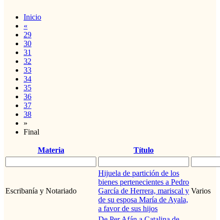
Inicio
«
29
30
31
32
33
34
35
36
37
38
»
Final
Materia
Título
Hijuela de partición de los
bienes pertenecientes a Pedro
Escribanía y Notariado
García de Herrera, mariscal y
Varios
de su esposa María de Ayala,
a favor de sus hijos
De Per Afán a Catalina de