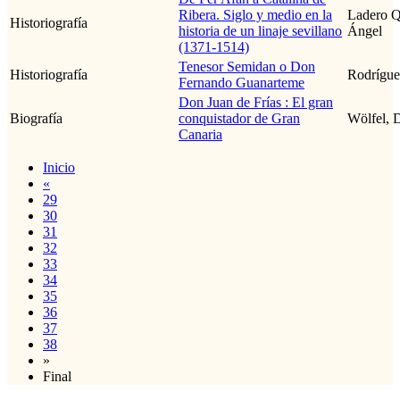
Ribera. Siglo y medio en la
Ladero Q
Historiografía
historia de un linaje sevillano
Ángel
(1371-1514)
Tenesor Semidan o Don
Historiografía
Rodrígue
Fernando Guanarteme
Don Juan de Frías : El gran
Biografía
conquistador de Gran
Wölfel, 
Canaria
Inicio
«
29
30
31
32
33
34
35
36
37
38
»
Final