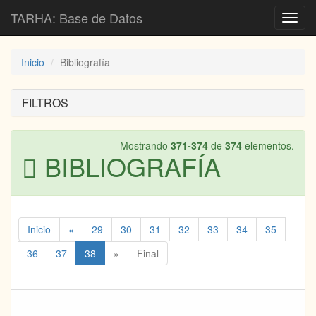
TARHA: Base de Datos
Toggl
navig
Inicio
Bibliografía
FILTROS
Mostrando
371-374
de
374
elementos.
BIBLIOGRAFÍA
Inicio
«
29
30
31
32
33
34
35
36
37
38
»
Final