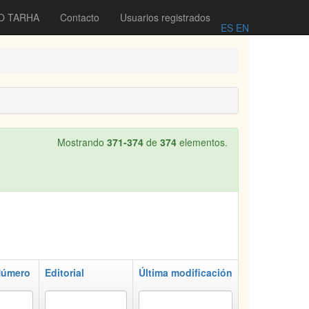
O TARHA
Contacto
Usuarios registrados
ES
EN
Mostrando
371-374
de
374
elementos.
úmero
Editorial
Última modificación