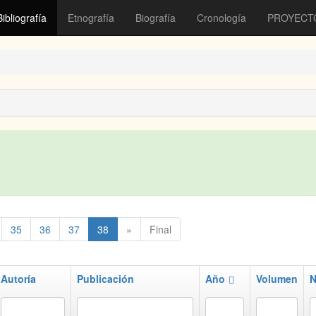
Bibliografía
Etnografía
Biografía
Cronología
PROYECT
35
36
37
38
»
Final
Autoría
Publicación
Año
Volumen
N