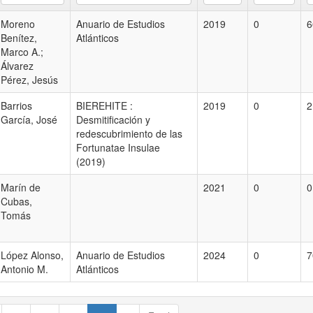
Moreno
Anuario de Estudios
2019
0
6
Benítez,
Atlánticos
Marco A.;
Álvarez
Pérez, Jesús
Barrios
BIEREHITE :
2019
0
2
García, José
Desmitificación y
redescubrimiento de las
Fortunatae Insulae
(2019)
Marín de
2021
0
0
Cubas,
Tomás
López Alonso,
Anuario de Estudios
2024
0
7
Antonio M.
Atlánticos