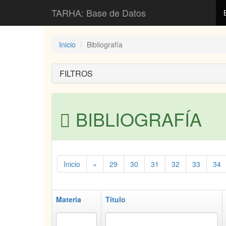
TARHA: Base de Datos
Inicio
Bibliografía
FILTROS
BIBLIOGRAFÍA
Inicio
«
29
30
31
32
33
34
Materia
Título