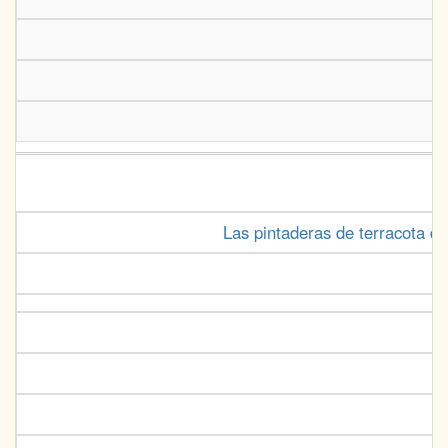
Un
Las pintaderas de terracota de