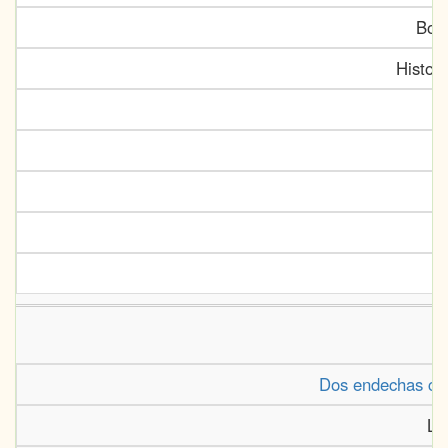
Bor
Histor
Dos endechas can
La