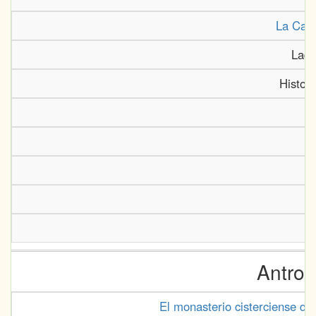
La Casa
Lade
Histor
Antrop
El monasterio cisterciense de