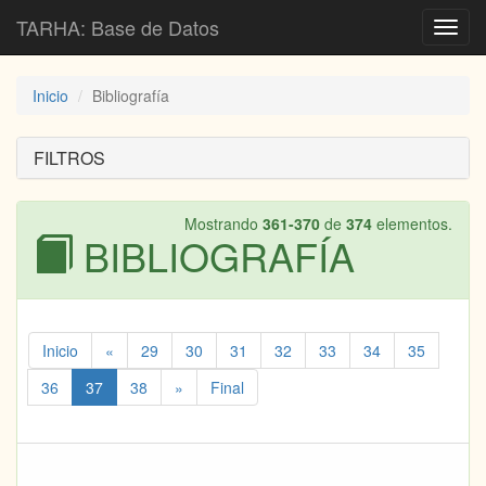
TARHA: Base de Datos
Toggl
navig
Inicio
Bibliografía
FILTROS
Mostrando
361-370
de
374
elementos.
BIBLIOGRAFÍA
Inicio
«
29
30
31
32
33
34
35
36
37
38
»
Final