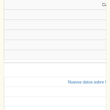
Cast
U
Nuevos datos sobre l