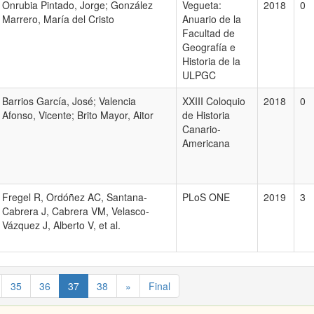
Onrubia Pintado, Jorge; González
Vegueta:
2018
0
Marrero, María del Cristo
Anuario de la
Facultad de
Geografía e
Historia de la
ULPGC
Barrios García, José; Valencia
XXIII Coloquio
2018
0
Afonso, Vicente; Brito Mayor, Aitor
de Historia
Canario-
Americana
Fregel R, Ordóñez AC, Santana-
PLoS ONE
2019
3
Cabrera J, Cabrera VM, Velasco-
Vázquez J, Alberto V, et al.
35
36
37
38
»
Final