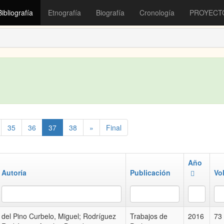
Bibliografía
Etnografía
Biografía
Cronología
PROYECT
35
36
37
38
»
Final
Año
Autoría
Publicación
Vo
del Pino Curbelo, Miguel; Rodríguez
Trabajos de
2016
73