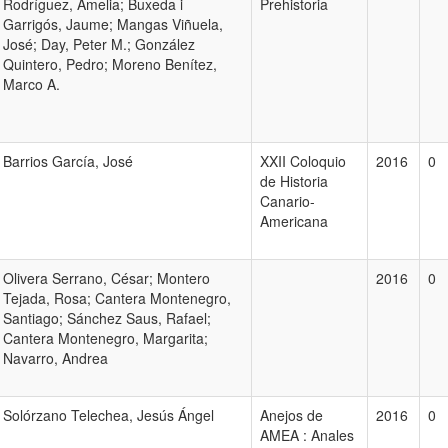
Rodríguez, Amelia; Buxeda i
Prehistoria
Garrigós, Jaume; Mangas Viñuela,
José; Day, Peter M.; González
Quintero, Pedro; Moreno Benítez,
Marco A.
Barrios García, José
XXII Coloquio
2016
0
de Historia
Canario-
Americana
Olivera Serrano, César; Montero
2016
0
Tejada, Rosa; Cantera Montenegro,
Santiago; Sánchez Saus, Rafael;
Cantera Montenegro, Margarita;
Navarro, Andrea
Solórzano Telechea, Jesús Ángel
Anejos de
2016
0
AMEA : Anales