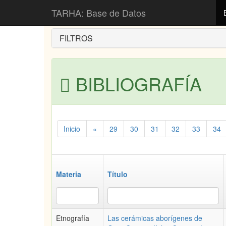
Inicio
Bibliografía
TARHA: Base de Datos
FILTROS
BIBLIOGRAFÍA
Inicio
«
29
30
31
32
33
34
Materia
Título
Etnografía
Las cerámicas aborígenes de