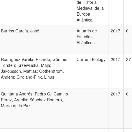
de Historia
Medieval de la
Europa
Atlántica
Barrios García, José
Anuario de
2017
0
Estudios
Atlánticos
Rodríguez-Varela, Ricardo; Günther,
Current Biology
2017
27
Torsten; Krzewińska, Maja;
Jakobsson, Mattias; Götherström,
Anders; Girdland-Fink, Linus
Quintana Andrés, Pedro C.; Camino
2017
0
Pérez, Argelia; Sánchez Romero,
María de la Paz