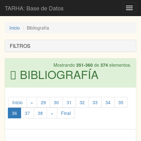
TARHA: Base de Datos
Toggl
navig
Inicio
Bibliografía
FILTROS
Mostrando
351-360
de
374
elementos.
BIBLIOGRAFÍA
Inicio
«
29
30
31
32
33
34
35
36
37
38
»
Final