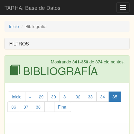
TARHA: Base de Datos
Toggl
navig
Inicio
Bibliografía
FILTROS
Mostrando
341-350
de
374
elementos.
BIBLIOGRAFÍA
Inicio
«
29
30
31
32
33
34
35
36
37
38
»
Final