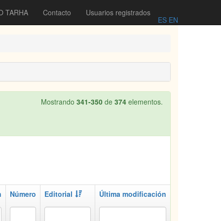
O TARHA
Contacto
Usuarios registrados
ES
EN
Mostrando
341-350
de
374
elementos.
n
Número
Editorial
Última modificación