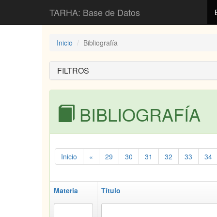
TARHA: Base de Datos
Inicio
Bibliografía
FILTROS
BIBLIOGRAFÍA
Inicio
«
29
30
31
32
33
34
Materia
Título