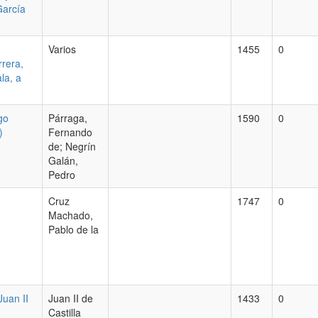
García
Varios
1455
0
rera,
la, a
go
Párraga,
1590
0
)
Fernando
de; Negrín
Galán,
Pedro
Cruz
1747
0
Machado,
Pablo de la
uan II
Juan II de
1433
0
Castilla