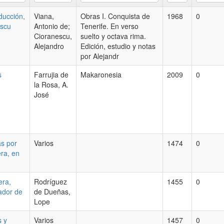
ducción,
Viana,
Obras I. Conquista de
1968
0
escu
Antonio de;
Tenerife. En verso
Cioranescu,
suelto y octava rima.
Alejandro
Edición, estudio y notas
por Alejandr
s
Farrujia de
Makaronesia
2009
0
la Rosa, A.
José
as por
Varios
1474
0
ra, en
era,
Rodríguez
1455
0
tador de
de Dueñas,
Lope
s y
Varios
1457
0