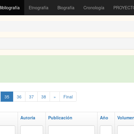
Bibliografía
Etnografía
Biografía
Cronología
PROYECT
35
36
37
38
»
Final
Autoría
Publicación
Año
Volume