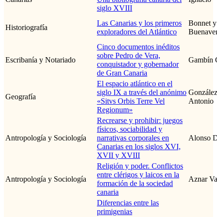
siglo XVIII
Las Canarias y los primeros
Bonnet y
Historiografía
exploradores del Atlántico
Buenaven
Cinco documentos inéditos
sobre Pedro de Vera,
Escribanía y Notariado
Gambín G
conquistador y gobernador
de Gran Canaria
El espacio atlántico en el
siglo IX a través del anónimo
González
Geografía
«Sitvs Orbis Terre Vel
Antonio
Regionum»
Recrearse y prohibir: juegos
físicos, sociabilidad y
Antropología y Sociología
narrativas corporales en
Alonso D
Canarias en los siglos XVI,
XVII y XVIII
Religión y poder. Conflictos
entre clérigos y laicos en la
Antropología y Sociología
Aznar Va
formación de la sociedad
canaria
Diferencias entre las
primigenias