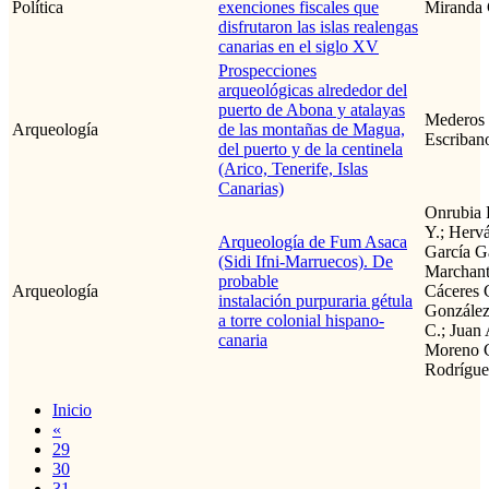
Política
exenciones fiscales que
Miranda 
disfrutaron las islas realengas
canarias en el siglo XV
Prospecciones
arqueológicas alrededor del
puerto de Abona y atalayas
Mederos 
Arqueología
de las montañas de Magua,
Escriban
del puerto y de la centinela
(Arico, Tenerife, Islas
Canarias)
Onrubia P
Y.; Herv
Arqueología de Fum Asaca
García Ga
(Sidi Ifni-Marruecos). De
Marchant
probable
Arqueología
Cáceres G
instalación purpuraria gétula
González
a torre colonial hispano-
C.; Juan 
canaria
Moreno G
Rodrígue
Inicio
«
29
30
31