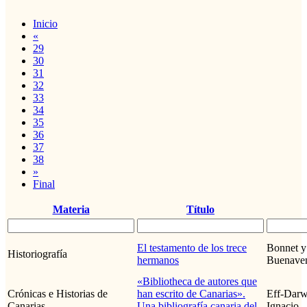
Inicio
«
29
30
31
32
33
34
35
36
37
38
»
Final
Materia
Título
El testamento de los trece
Bonnet y
Historiografía
hermanos
Buenaven
«Bibliotheca de autores que
Crónicas e Historias de
han escrito de Canarias».
Eff-Darw
Canarias
Una bibliografía canaria del
Ignacio