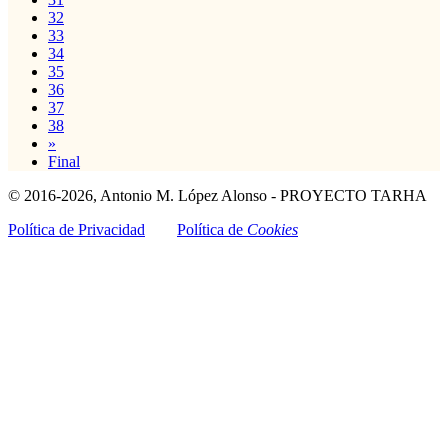
32
33
34
35
36
37
38
»
Final
© 2016-2026, Antonio M. López Alonso - PROYECTO TARHA
Política de Privacidad
Política de
Cookies