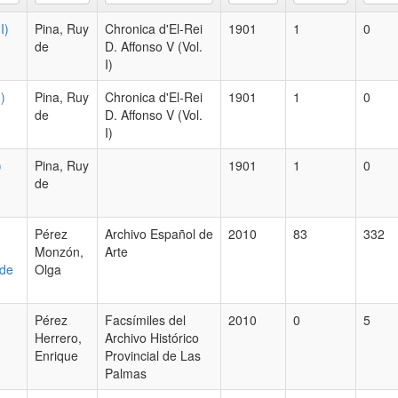
I)
Pina, Ruy
Chronica d'El-Rei
1901
1
0
de
D. Affonso V (Vol.
I)
)
Pina, Ruy
Chronica d'El-Rei
1901
1
0
de
D. Affonso V (Vol.
I)
)
Pina, Ruy
1901
1
0
de
Pérez
Archivo Español de
2010
83
332
Monzón,
Arte
 de
Olga
Pérez
Facsímiles del
2010
0
5
Herrero,
Archivo Histórico
Enrique
Provincial de Las
Palmas