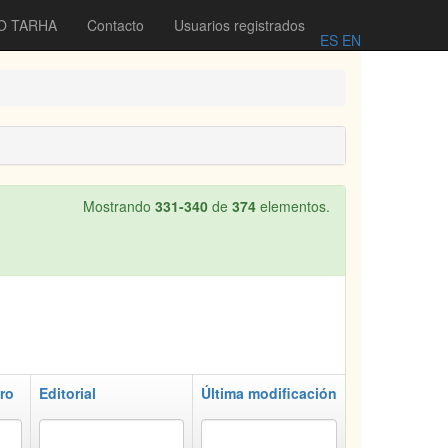
O TARHA
Contacto
Usuarios registrados
ES
EN
Mostrando
331-340
de
374
elementos.
ro
Editorial
Última modificación