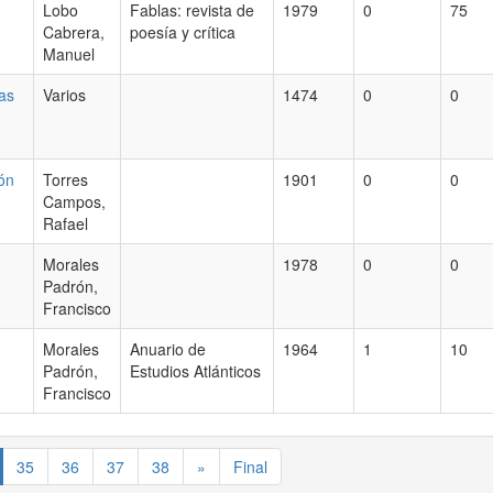
Lobo
Fablas: revista de
1979
0
75
Cabrera,
poesía y crítica
Manuel
as
Varios
1474
0
0
.
ión
Torres
1901
0
0
Campos,
Rafael
Morales
1978
0
0
Padrón,
Francisco
Morales
Anuario de
1964
1
10
Padrón,
Estudios Atlánticos
Francisco
35
36
37
38
»
Final