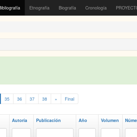
Bibliografía
Etnografía
Biografía
Cronología
PROYECT
35
36
37
38
»
Final
Autoría
Publicación
Año
Volumen
Núme