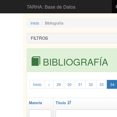
TARHA: Base de Datos
Inicio
Bibliografía
FILTROS
BIBLIOGRAFÍA
Inicio
«
29
30
31
32
33
34
Materia
Título