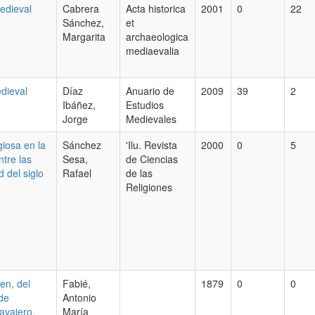
medieval
Cabrera
Acta historica
2001
0
22
Sánchez,
et
Margarita
archaeologica
mediaevalia
edieval
Díaz
Anuario de
2009
39
2
Ibáñez,
Estudios
Jorge
Medievales
iosa en la
Sánchez
'Ilu. Revista
2000
0
5
ntre las
Sesa,
de Ciencias
d del siglo
Rafael
de las
Religiones
en, del
Fabié,
1879
0
0
de
Antonio
avajero.
María