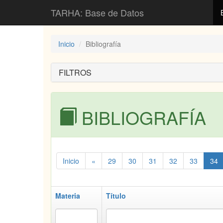
TARHA: Base de Datos
Inicio
Bibliografía
FILTROS
BIBLIOGRAFÍA
Inicio
«
29
30
31
32
33
34
Materia
Título