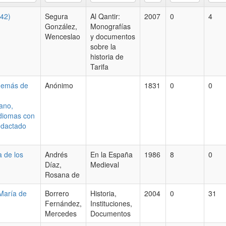
342)
Segura
Al Qantir:
2007
0
4
González,
Monografías
Wenceslao
y documentos
sobre la
historia de
Tarifa
además de
Anónimo
1831
0
0
iano,
idiomas con
edactado
a de los
Andrés
En la España
1986
8
0
Díaz,
Medieval
Rosana de
 María de
Borrero
Historia,
2004
0
31
Fernández,
Instituciones,
Mercedes
Documentos