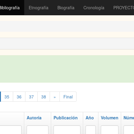
Bibliografía
Etnografía
Biografía
Cronología
PROYECT
35
36
37
38
»
Final
Autoría
Publicación
Año
Volumen
Núm