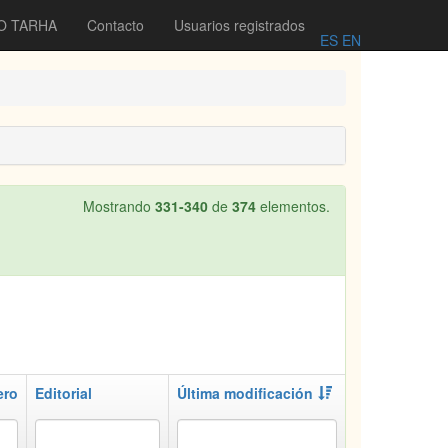
O TARHA
Contacto
Usuarios registrados
ES
EN
Mostrando
331-340
de
374
elementos.
ero
Editorial
Última modificación