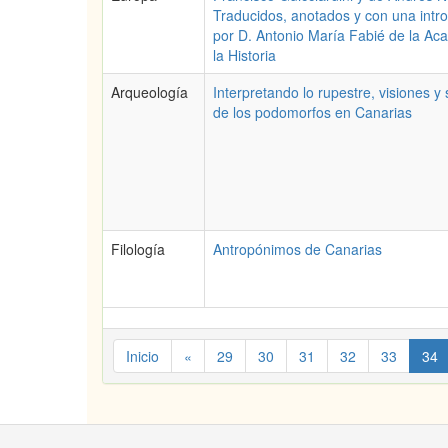
Traducidos, anotados y con una intr
por D. Antonio María Fabié de la Ac
la Historia
Arqueología
Interpretando lo rupestre, visiones y 
de los podomorfos en Canarias
Filología
Antropónimos de Canarias
Inicio
«
29
30
31
32
33
34