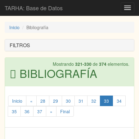
TARHA: Base de Datos
Toggl
navig
Inicio
Bibliografía
FILTROS
Mostrando
321-330
de
374
elementos.
BIBLIOGRAFÍA
Inicio
«
28
29
30
31
32
33
34
35
36
37
»
Final