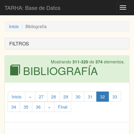
TARHA: Base de Datos
Toggl
navig
Inicio
Bibliografía
FILTROS
Mostrando
311-320
de
374
elementos.
BIBLIOGRAFÍA
Inicio
«
27
28
29
30
31
32
33
34
35
36
»
Final