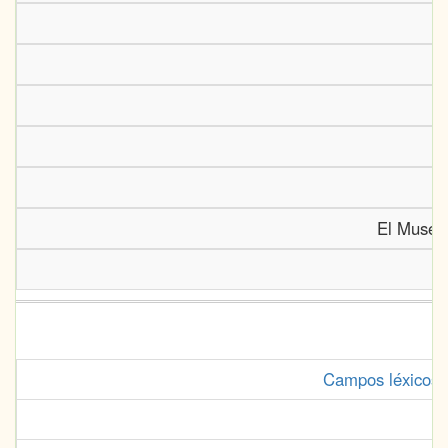
El Museo 
Campos léxicos d