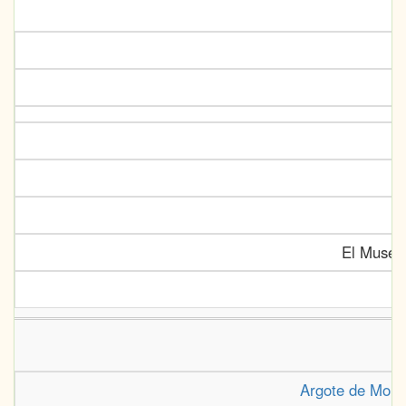
El Museo 
Argote de Molin