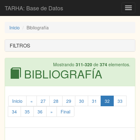
TARHA: Base de Datos
Toggl
navig
Inicio
Bibliografía
FILTROS
Mostrando
311-320
de
374
elementos.
BIBLIOGRAFÍA
Inicio
«
27
28
29
30
31
32
33
34
35
36
»
Final