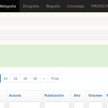
Bibliografía
Etnografía
Biografía
Cronología
PROYECT
33
34
35
36
»
Final
Autoría
Publicación
Año
Volumen