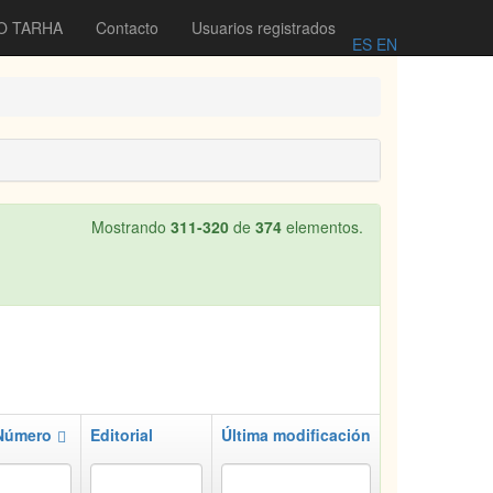
O TARHA
Contacto
Usuarios registrados
ES
EN
Mostrando
311-320
de
374
elementos.
Número
Editorial
Última modificación