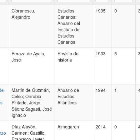
Cioranescu,
Estudios
1995
0
Alejandro
Canarios:
Anuario del
Instituto de
Estudios
Canarios
Peraza de Ayala,
Revista de
1933
5
José
historia
de
Martín de Guzmán,
Anuario de
1994
1
Celso; Onrubia
Estudios
es
Pintado, Jorge;
Atlánticos
Sáenz Sagasti, José
Ignacio
Díaz Alayón,
Almogaren
2014
0
nzo
Carmen; Castillo,
Francisco Javier