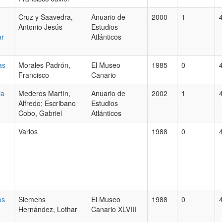
Cruz y Saavedra,
Anuario de
2000
1
Antonio Jesús
Estudios
ar
Atlánticos
as
Morales Padrón,
El Museo
1985
0
Francisco
Canario
ia
Mederos Martín,
Anuario de
2002
1
Alfredo; Escribano
Estudios
Cobo, Gabriel
Atlánticos
Varios
1988
0
os
Siemens
El Museo
1988
0
Hernández, Lothar
Canario XLVIII