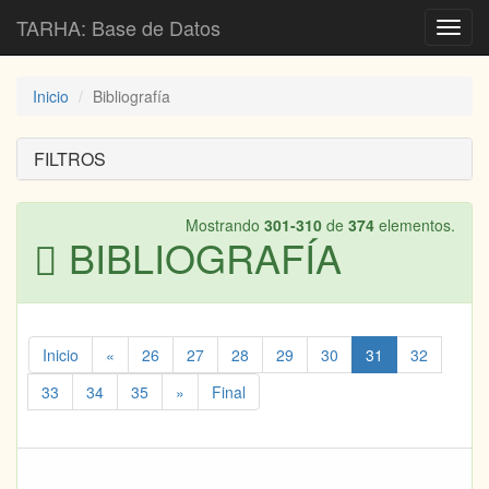
TARHA: Base de Datos
Toggl
navig
Inicio
Bibliografía
FILTROS
Mostrando
301-310
de
374
elementos.
BIBLIOGRAFÍA
Inicio
«
26
27
28
29
30
31
32
33
34
35
»
Final