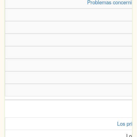
Problemas concernient
Los prim
Lobo