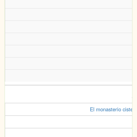
A
El monasterio cister