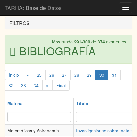
Inicio
Bibliografía
TARHA: Base de Datos
Toggl
navig
FILTROS
Mostrando
291-300
de
374
elementos.
BIBLIOGRAFÍA
Inicio
«
25
26
27
28
29
30
31
32
33
34
»
Final
Materia
Título
Matemáticas y Astronomía
Investigaciones sobre matemáti