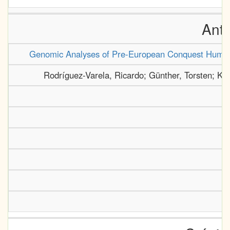
Antr
Genomic Analyses of Pre-European Conquest Human R
Rodríguez-Varela, Ricardo; Günther, Torsten; Kr