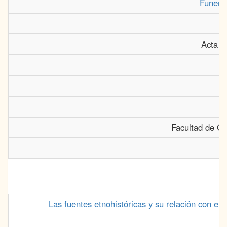
Funeral
Acta h
Facultad de Ge
Las fuentes etnohistóricas y su relación con el