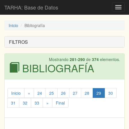
TARHA: Base de Datos
Toggl
navig
Inicio
Bibliografía
FILTROS
Mostrando
281-290
de
374
elementos.
BIBLIOGRAFÍA
Inicio
«
24
25
26
27
28
29
30
31
32
33
»
Final