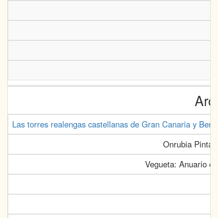
Arq
Las torres realengas castellanas de Gran Canaria y Berbe
Onrubia Pintad
Vegueta: Anuario de