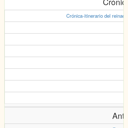
Crónic
Crónica-itinerario del reinad
Antr