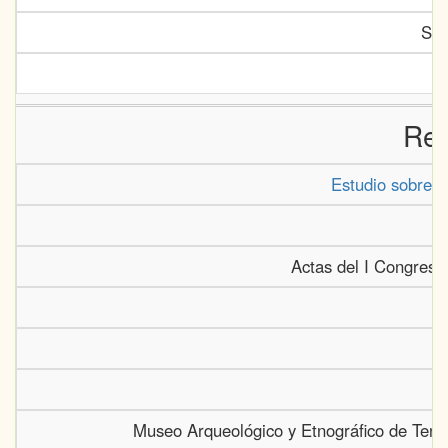
Spr
Rel
Estudio sobre l
Actas del I Congreso
Museo Arqueológico y Etnográfico de Tene