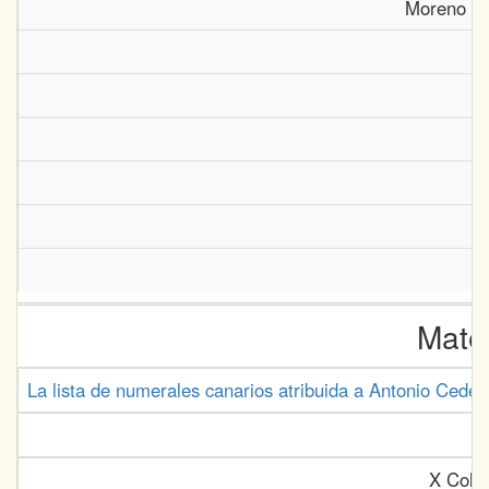
Moreno Be
A
Mate
La lista de numerales canarios atribuida a Antonio Cede
X Coloq