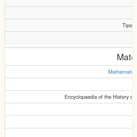
Tipogr
Mate
Mathematics 
Encyclopaedia of the History of