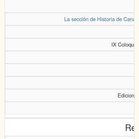
La sección de Historia de Canar
IX Coloquio
Ediciones
Rel