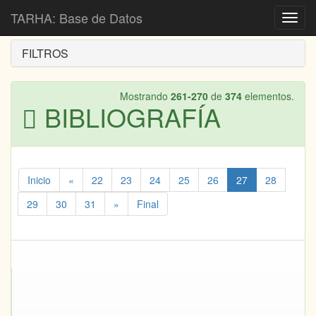
Inicio
Bibliografía
TARHA: Base de Datos
Toggl
navig
FILTROS
Mostrando
261-270
de
374
elementos.
BIBLIOGRAFÍA
Inicio
«
22
23
24
25
26
27
28
29
30
31
»
Final