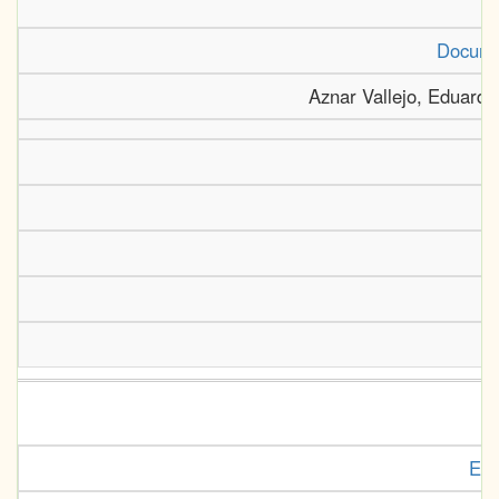
Documen
Aznar Vallejo, Eduardo
El 